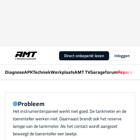
Direct onbeperkt lezen
Inloggen
Diagnose
APK
Techniek
Werkplaats
AMT TV
Garageforum
Reparatiew
Probleem
Het instrumentenpaneel werkt niet goed. De tankmeter en de
toerenteller werken niet. Daarnaast brandt ook het reserve
lampje van de tankmeter. Als het contact wordt aangezet
beweegt de toerenteller een beetje.