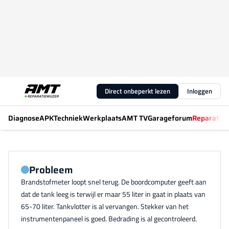
Direct onbeperkt lezen
Inloggen
Diagnose
APK
Techniek
Werkplaats
AMT TV
Garageforum
Reparatiew
Probleem
Brandstofmeter loopt snel terug. De boordcomputer geeft aan
dat de tank leeg is terwijl er maar 55 liter in gaat in plaats van
65-70 liter. Tankvlotter is al vervangen. Stekker van het
instrumentenpaneel is goed. Bedrading is al gecontroleerd.