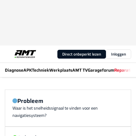
Direct onbeperkt lezen
Inloggen
Diagnose
APK
Techniek
Werkplaats
AMT TV
Garageforum
Reparatiew
Probleem
Waar is het snelheidssignaal te vinden voor een
navigatiesysteem?