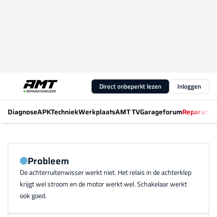
Direct onbeperkt lezen
Inloggen
Diagnose
APK
Techniek
Werkplaats
AMT TV
Garageforum
Reparatiew
Probleem
De achterruitenwisser werkt niet. Het relais in de achterklep
krijgt wel stroom en de motor werkt wel. Schakelaar werkt
ook goed.