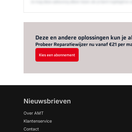
Je mag deze oplossing alleen lezen als je bent ingelogd 
Deze en andere oplossingen kun je 
Probeer Reparatiewijzer nu vanaf €21 per m
Kies een abonnement
Nieuwsbrieven
Over AMT
Klantenservice
Contact