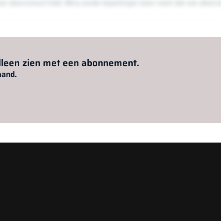
en een abonnement hebt. Wil je zonder beperkingen lezen neem dan een abon
Al abonnee?
Log hier in.
alleen zien met een abonnement.
aand.