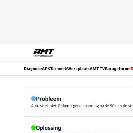
Diagnose
APK
Techniek
Werkplaats
AMT TV
Garageforum
R
Probleem
Auto start niet. Er komt geen spanning op de 50 van de st
Oplossing