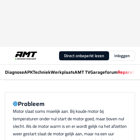
Direct onbeperkt lezen
Inloggen
Diagnose
APK
Techniek
Werkplaats
AMT TV
Garageforum
Reparatiew
Probleem
Motor slaat soms moeilijk aan. Bij koude motor bij
temperaturen onder nul start de motor goed, maar boven nul
slecht. Als de motor warm is en er wordt gelijk na het afzetten
weer gestart slaat de motor gelijk aan, maar na een uur