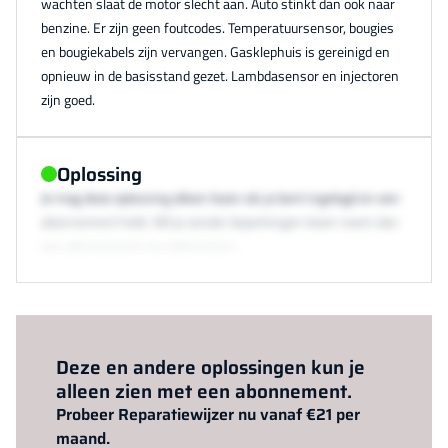
wachten slaat de motor slecht aan. Auto stinkt dan ook naar
benzine. Er zijn geen foutcodes. Temperatuursensor, bougies
en bougiekabels zijn vervangen. Gasklephuis is gereinigd en
opnieuw in de basisstand gezet. Lambdasensor en injectoren
zijn goed.
Oplossing
Je mag deze oplossing alleen lezen als je bent ingelogd en een
abonnement hebt. Wil je zonder beperkingen lezen neem dan
een abonnement via /abonneren.
Al abonnee?
Log hier in.
Deze en andere oplossingen kun je
alleen zien met een abonnement.
Probeer Reparatiewijzer nu vanaf €21 per
maand.