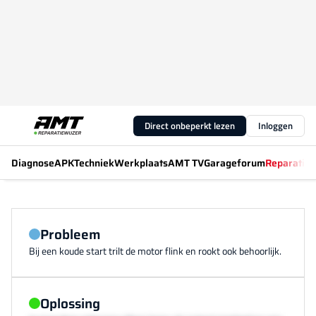
Direct onbeperkt lezen
Inloggen
Diagnose
APK
Techniek
Werkplaats
AMT TV
Garageforum
Reparatiew
Probleem
Bij een koude start trilt de motor flink en rookt ook behoorlijk.
Oplossing