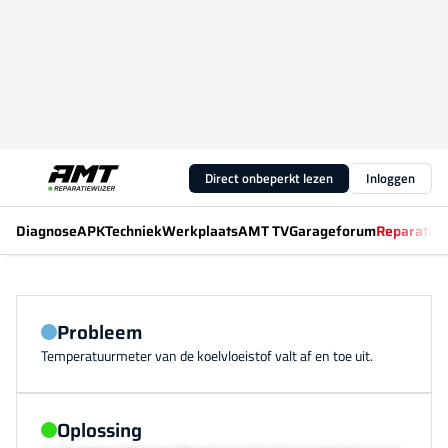
Direct onbeperkt lezen
Inloggen
Diagnose
APK
Techniek
Werkplaats
AMT TV
Garageforum
Reparatiew
Probleem
Temperatuurmeter van de koelvloeistof valt af en toe uit.
Oplossing