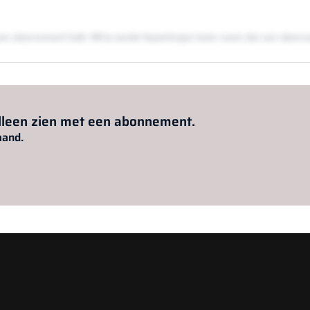
en een abonnement hebt. Wil je zonder beperkingen lezen neem dan een abon
Al abonnee?
Log hier in.
alleen zien met een abonnement.
aand.