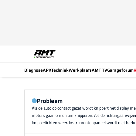
Diagnose
APK
Techniek
Werkplaats
AMT TV
Garageforum
R
Probleem
Als de auto op contact gezet wordt knippert het display 
meters gaan om en om knipperen. Als de richtingaanwijzer
knipperlichten weer. Instrumentenpaneel wordt niet herkend