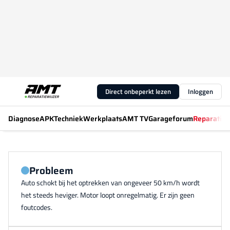
Direct onbeperkt lezen
Inloggen
Diagnose
APK
Techniek
Werkplaats
AMT TV
Garageforum
Reparatiew
Probleem
Auto schokt bij het optrekken van ongeveer 50 km/h wordt
het steeds heviger. Motor loopt onregelmatig. Er zijn geen
foutcodes.