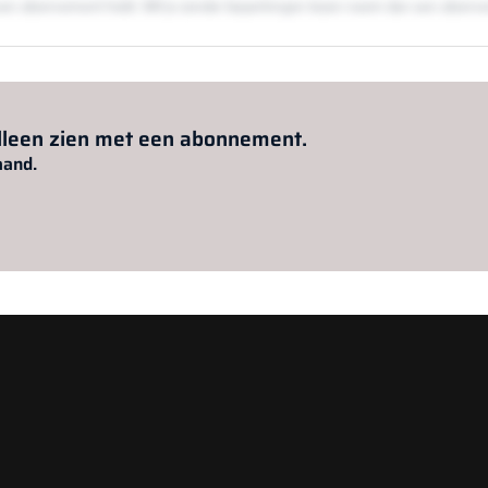
en een abonnement hebt. Wil je zonder beperkingen lezen neem dan een abon
Al abonnee?
Log hier in.
alleen zien met een abonnement.
aand.