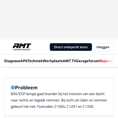
Direct onbeperkt lezen
Inloggen
Diagnose
APK
Techniek
Werkplaats
AMT TV
Garageforum
Reparatiew
Probleem
BAS/ESP lampje gaat branden bij het insturen van een bocht
naar rechts en tegelijk remmen. Bij recht uit rijden en remmen
gebeurt het niet. Foutcodes: C1504, C1201 en C1200.