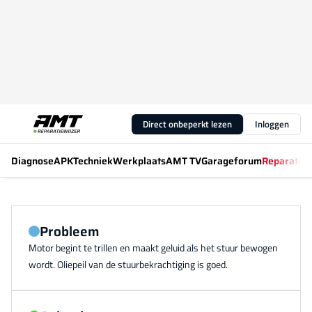
Direct onbeperkt lezen
Inloggen
Diagnose
APK
Techniek
Werkplaats
AMT TV
Garageforum
Reparatiew
Probleem
Motor begint te trillen en maakt geluid als het stuur bewogen
wordt. Oliepeil van de stuurbekrachtiging is goed.