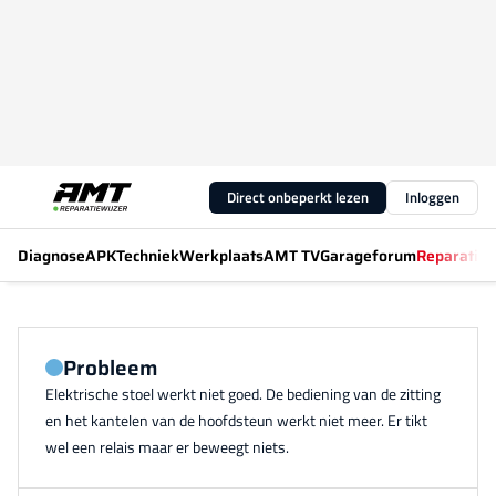
Direct onbeperkt lezen
Inloggen
Diagnose
APK
Techniek
Werkplaats
AMT TV
Garageforum
Reparatiew
Probleem
Elektrische stoel werkt niet goed. De bediening van de zitting
en het kantelen van de hoofdsteun werkt niet meer. Er tikt
wel een relais maar er beweegt niets.