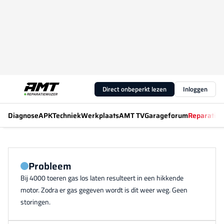
Direct onbeperkt lezen
Inloggen
Diagnose
APK
Techniek
Werkplaats
AMT TV
Garageforum
Reparatiew
Probleem
Bij 4000 toeren gas los laten resulteert in een hikkende
motor. Zodra er gas gegeven wordt is dit weer weg. Geen
storingen.