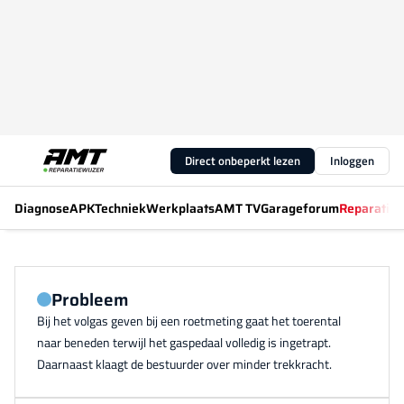
Direct onbeperkt lezen
Inloggen
Diagnose
APK
Techniek
Werkplaats
AMT TV
Garageforum
Reparatiew
Probleem
Bij het volgas geven bij een roetmeting gaat het toerental
naar beneden terwijl het gaspedaal volledig is ingetrapt.
Daarnaast klaagt de bestuurder over minder trekkracht.