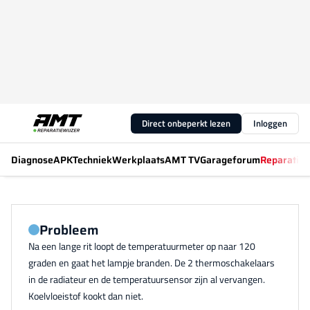
Direct onbeperkt lezen
Inloggen
Diagnose
APK
Techniek
Werkplaats
AMT TV
Garageforum
Reparatiew
Probleem
Na een lange rit loopt de temperatuurmeter op naar 120
graden en gaat het lampje branden. De 2 thermoschakelaars
in de radiateur en de temperatuursensor zijn al vervangen.
Koelvloeistof kookt dan niet.