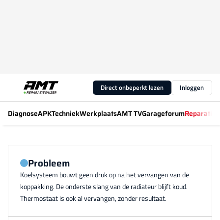
Direct onbeperkt lezen
Inloggen
Diagnose
APK
Techniek
Werkplaats
AMT TV
Garageforum
Reparatiew
Probleem
Koelsysteem bouwt geen druk op na het vervangen van de
koppakking. De onderste slang van de radiateur blijft koud.
Thermostaat is ook al vervangen, zonder resultaat.