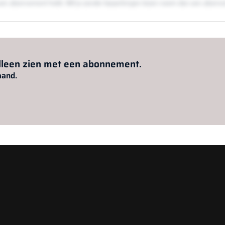
en een abonnement hebt. Wil je zonder beperkingen lezen neem dan een abon
Al abonnee?
Log hier in.
alleen zien met een abonnement.
aand.