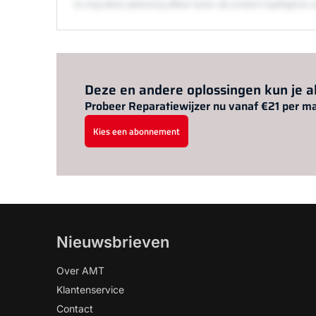
Je mag deze oplossing alleen lezen als je bent ingelogd 
Deze en andere oplossingen kun je 
Probeer Reparatiewijzer nu vanaf €21 per m
Kies een abonnement
Nieuwsbrieven
Over AMT
Klantenservice
Contact