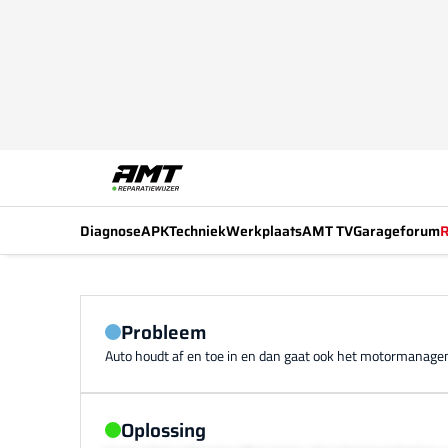
Diagnose
APK
Techniek
Werkplaats
AMT TV
Garageforum
R
Probleem
Auto houdt af en toe in en dan gaat ook het motormanagem
Oplossing