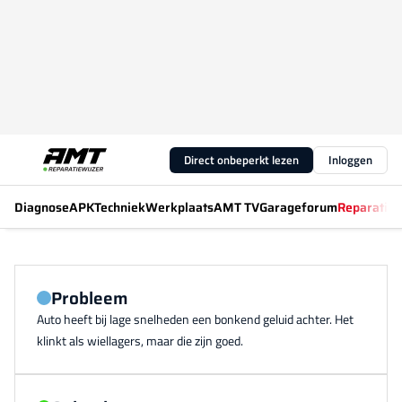
Direct onbeperkt lezen
Inloggen
Diagnose
APK
Techniek
Werkplaats
AMT TV
Garageforum
Reparatiew
Probleem
Auto heeft bij lage snelheden een bonkend geluid achter. Het
klinkt als wiellagers, maar die zijn goed.