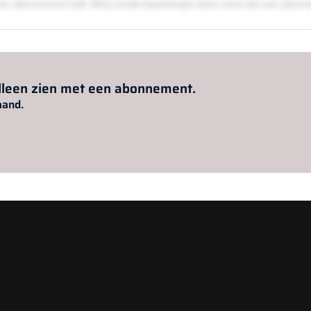
en een abonnement hebt. Wil je zonder beperkingen lezen neem dan een abon
Al abonnee?
Log hier in.
alleen zien met een abonnement.
aand.