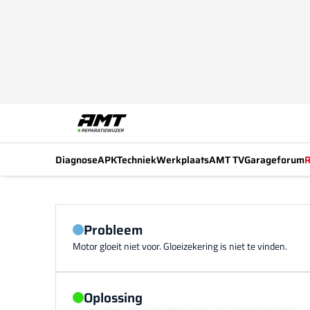
Diagnose
APK
Techniek
Werkplaats
AMT TV
Garageforum
R
Probleem
Motor gloeit niet voor. Gloeizekering is niet te vinden.
Oplossing