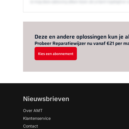
Je mag deze oplossing alleen lezen als je bent ingelogd 
Deze en andere oplossingen kun je 
Probeer Reparatiewijzer nu vanaf €21 per m
Kies een abonnement
Nieuwsbrieven
Over AMT
Klantenservice
Contact