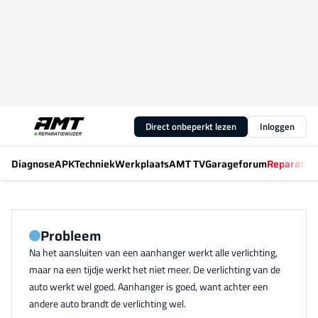
Direct onbeperkt lezen
Inloggen
Diagnose
APK
Techniek
Werkplaats
AMT TV
Garageforum
Reparatiew
Probleem
Na het aansluiten van een aanhanger werkt alle verlichting,
maar na een tijdje werkt het niet meer. De verlichting van de
auto werkt wel goed. Aanhanger is goed, want achter een
andere auto brandt de verlichting wel.