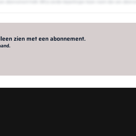
en een abonnement hebt. Wil je zonder beperkingen lezen neem dan een abon
Al abonnee?
Log hier in.
alleen zien met een abonnement.
aand.