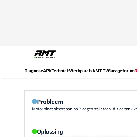
Diagnose
APK
Techniek
Werkplaats
AMT TV
Garageforum
R
Probleem
Motor slaat slecht aan na 2 dagen stil staan. Als de tank vol
Oplossing