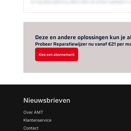
Je mag deze oplossing alleen lezen als je bent ingelogd 
Deze en andere oplossingen kun je 
Probeer Reparatiewijzer nu vanaf €21 per m
Kies een abonnement
Nieuwsbrieven
Over AMT
Klantenservice
Contact