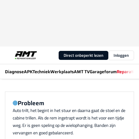
Direct onbeperkt lezen
Inloggen
Diagnose
APK
Techniek
Werkplaats
AMT TV
Garageforum
Reparatiew
Probleem
Auto trilt, het begint in het stuur en daarna gaat de stoel en de
cabine trillen. Als de rem ingetrapt wordt is het voor een tijdje
weg. Er is geen speling op de wielophanging. Banden zijn
vervangen en goed gebalanceerd.