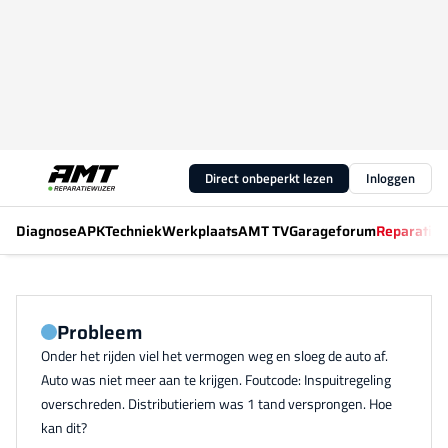
Direct onbeperkt lezen
Inloggen
Diagnose
APK
Techniek
Werkplaats
AMT TV
Garageforum
Reparatiew
Probleem
Onder het rijden viel het vermogen weg en sloeg de auto af.
Auto was niet meer aan te krijgen. Foutcode: Inspuitregeling
overschreden. Distributieriem was 1 tand versprongen. Hoe
kan dit?