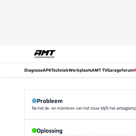
Diagnose
APK
Techniek
Werkplaats
AMT TV
Garageforum
R
Probleem
Na het de- en monteren van het stuur blijft het airbaglam
Oplossing