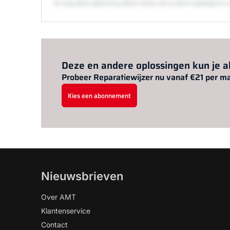
Je mag deze oplossing alleen lezen als je bent ingelogd 
Deze en andere oplossingen kun je 
Probeer Reparatiewijzer nu vanaf €21 per m
Kies een abonnement
Nieuwsbrieven
Over AMT
Klantenservice
Contact