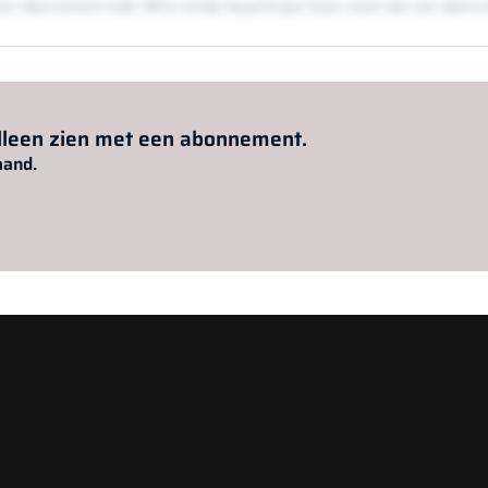
en een abonnement hebt. Wil je zonder beperkingen lezen neem dan een abon
Al abonnee?
Log hier in.
alleen zien met een abonnement.
aand.