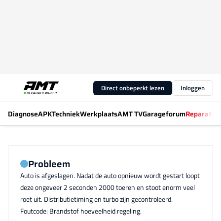
Direct onbeperkt lezen
Inloggen
Diagnose
APK
Techniek
Werkplaats
AMT TV
Garageforum
Reparatiew
Probleem
Auto is afgeslagen. Nadat de auto opnieuw wordt gestart loopt
deze ongeveer 2 seconden 2000 toeren en stoot enorm veel
roet uit. Distributietiming en turbo zijn gecontroleerd.
Foutcode: Brandstof hoeveelheid regeling.