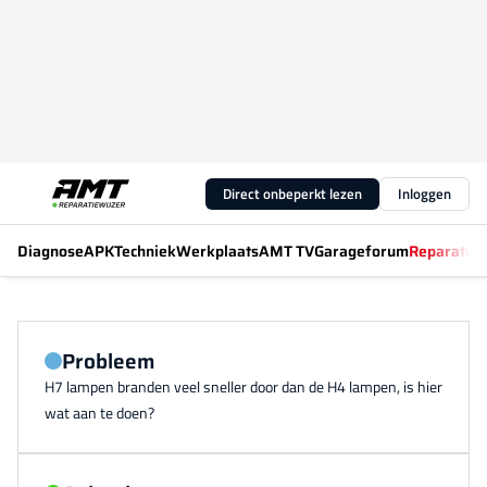
Direct onbeperkt lezen
Inloggen
Diagnose
APK
Techniek
Werkplaats
AMT TV
Garageforum
Reparatiew
Probleem
H7 lampen branden veel sneller door dan de H4 lampen, is hier
wat aan te doen?