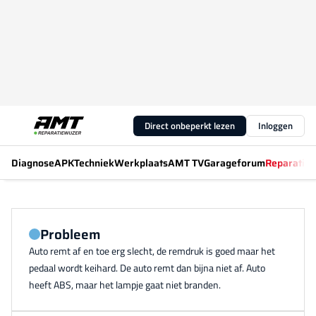
Direct onbeperkt lezen
Inloggen
Diagnose
APK
Techniek
Werkplaats
AMT TV
Garageforum
Reparatiew
Probleem
Auto remt af en toe erg slecht, de remdruk is goed maar het
pedaal wordt keihard. De auto remt dan bijna niet af. Auto
heeft ABS, maar het lampje gaat niet branden.