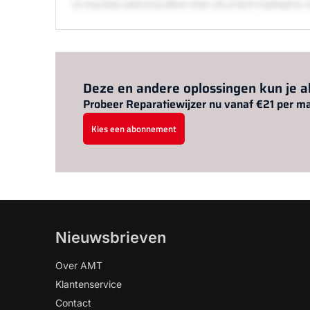
Je mag deze oplossing alleen lezen als je bent ingelogd 
Deze en andere oplossingen kun je 
Probeer Reparatiewijzer nu vanaf €21 per m
Kies een abonnement
Nieuwsbrieven
Over AMT
Klantenservice
Contact