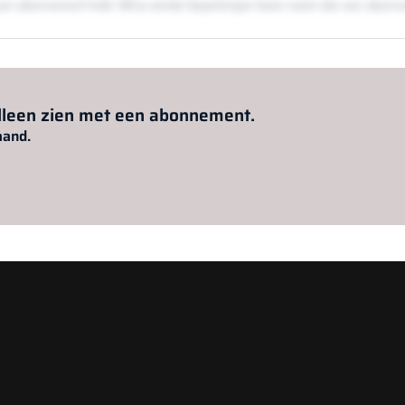
en een abonnement hebt. Wil je zonder beperkingen lezen neem dan een abon
Al abonnee?
Log hier in.
alleen zien met een abonnement.
aand.