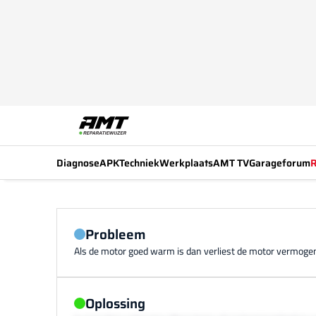
Diagnose
APK
Techniek
Werkplaats
AMT TV
Garageforum
R
Probleem
Als de motor goed warm is dan verliest de motor vermogen.
Oplossing