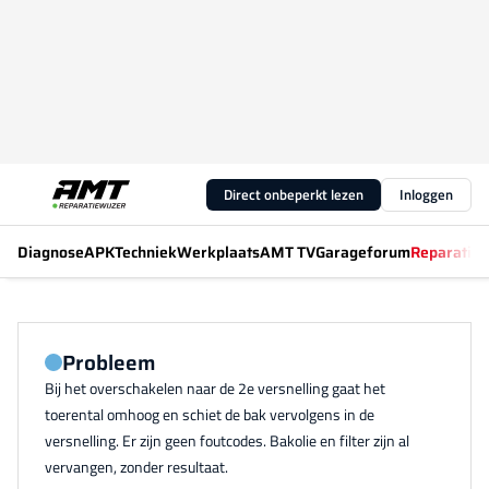
Direct onbeperkt lezen
Inloggen
Diagnose
APK
Techniek
Werkplaats
AMT TV
Garageforum
Reparatiew
Probleem
Bij het overschakelen naar de 2e versnelling gaat het
toerental omhoog en schiet de bak vervolgens in de
versnelling. Er zijn geen foutcodes. Bakolie en filter zijn al
vervangen, zonder resultaat.