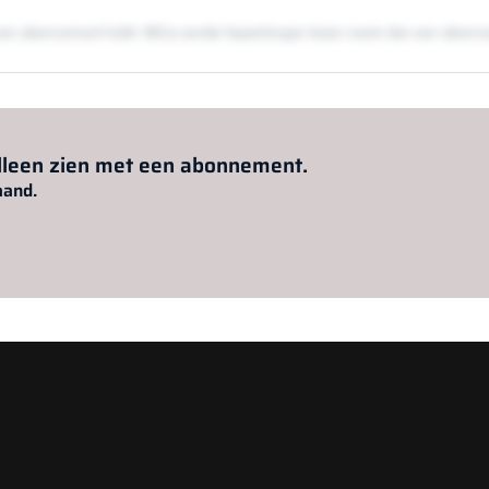
en een abonnement hebt. Wil je zonder beperkingen lezen neem dan een abon
Al abonnee?
Log hier in.
alleen zien met een abonnement.
aand.