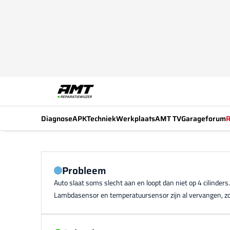
Diagnose
APK
Techniek
Werkplaats
AMT TV
Garageforum
R
Probleem
Auto slaat soms slecht aan en loopt dan niet op 4 cilinder
Lambdasensor en temperatuursensor zijn al vervangen, zo