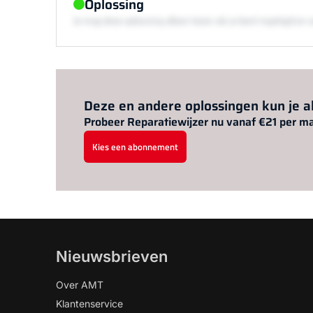
Oplossing
Je mag deze oplossing alleen lezen als je bent ingelogd 
Deze en andere oplossingen kun je 
Probeer Reparatiewijzer nu vanaf €21 per m
Kies een abonnement
Nieuwsbrieven
Over AMT
Klantenservice