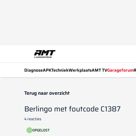
Diagnose
APK
Techniek
Werkplaats
AMT TV
Garageforum
R
Terug naar overzicht
Berlingo met foutcode C1387
4 reacties
OPGELOST