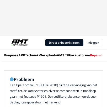
Direct onbeperkt lezen
Inloggen
Diagnose
APK
Techniek
Werkplaats
AMT TV
Garageforum
Reparatiew
Probleem
Een Opel Combo C 1.3 CDTi (2010) blijft na vervanging van het
roetfilter, de katalysator en diverse componenten in noodloop
gaan met foutcode P1901. De roetfilterdruksensor wordt door
de diagnoseapparatuur niet herkend.