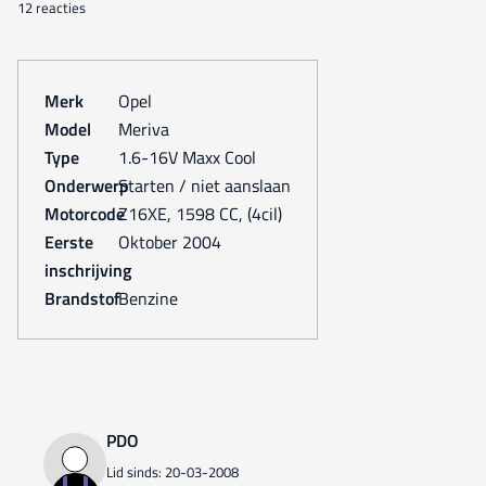
12 reacties
Merk
Opel
Model
Meriva
Type
1.6-16V Maxx Cool
Onderwerp
Starten / niet aanslaan
Motorcode
Z16XE, 1598 CC, (4cil)
Eerste
oktober 2004
inschrijving
Brandstof
Benzine
PDO
Lid sinds: 20-03-2008