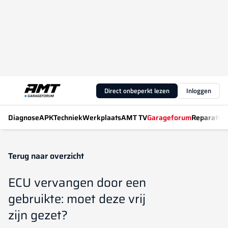
Direct onbeperkt lezen
Inloggen
Diagnose
APK
Techniek
Werkplaats
AMT TV
Garageforum
Reparatiew
Terug naar overzicht
ECU vervangen door een
gebruikte: moet deze vrij
zijn gezet?