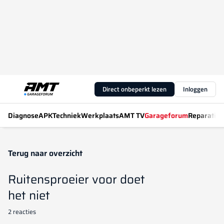
Direct onbeperkt lezen
Inloggen
Diagnose
APK
Techniek
Werkplaats
AMT TV
Garageforum
Reparatiew
Terug naar overzicht
Ruitensproeier voor doet
het niet
2 reacties