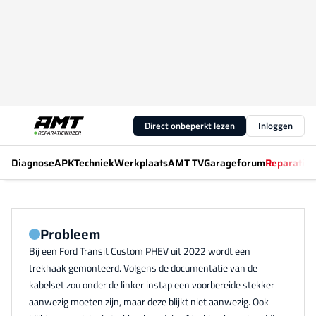
Direct onbeperkt lezen
Inloggen
Diagnose
APK
Techniek
Werkplaats
AMT TV
Garageforum
Reparatiew
Probleem
Bij een Ford Transit Custom PHEV uit 2022 wordt een
trekhaak gemonteerd. Volgens de documentatie van de
kabelset zou onder de linker instap een voorbereide stekker
aanwezig moeten zijn, maar deze blijkt niet aanwezig. Ook