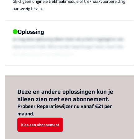
blijkt geen originele trekhaakmodule of trekhaakvoorbereiding
aanwezig te zijn.
Oplossing
Je mag deze oplossing alleen lezen als je bent ingelogd en een
abonnement hebt. Wil je zonder beperkingen lezen neem dan
een abonnement via /abonneren.
Al abonnee?
Log hier in.
Deze en andere oplossingen kun je
alleen zien met een abonnement.
Probeer Reparatiewijzer nu vanaf €21 per
maand.
Kies een abonnement