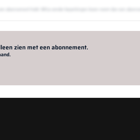
en een abonnement hebt. Wil je zonder beperkingen lezen neem dan een abon
Al abonnee?
Log hier in.
alleen zien met een abonnement.
aand.