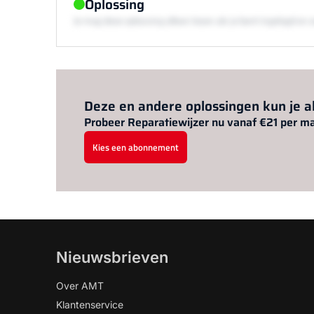
Oplossing
Je mag deze oplossing alleen lezen als je bent ingelogd 
Deze en andere oplossingen kun je 
Probeer Reparatiewijzer nu vanaf €21 per m
Kies een abonnement
Nieuwsbrieven
Over AMT
Klantenservice