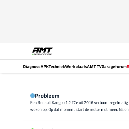
Diagnose
APK
Techniek
Werkplaats
AMT TV
Garageforum
R
Probleem
Een Renault Kangoo 1.2 TCe uit 2016 vertoont regelmatig
weken op. Op dat moment start de motor niet meer. Na eni