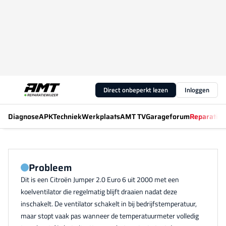
Direct onbeperkt lezen
Inloggen
Diagnose
APK
Techniek
Werkplaats
AMT TV
Garageforum
Reparatiew
Probleem
Dit is een Citroën Jumper 2.0 Euro 6 uit 2000 met een
koelventilator die regelmatig blijft draaien nadat deze
inschakelt. De ventilator schakelt in bij bedrijfstemperatuur,
maar stopt vaak pas wanneer de temperatuurmeter volledig