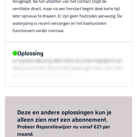
terugloopt. Na het uitzetten van het contact stopt de
ventilator direct, maar na een herstart begint deze korte tijd
later opnieuw te draaien. Er zijn geen foutcodes aanwezig. De
waterpomp is recent vervangen en het koelsysteem
functioneert verder normaal.
Oplossing
Je mag deze oplossing alleen lezen als je bent ingelogd en een
abonnement hebt. Wil je zonder beperkingen lezen neem dan
een abonnement via /abonneren.
Al abonnee?
Log hier in.
Deze en andere oplossingen kun je
alleen zien met een abonnement.
Probeer Reparatiewijzer nu vanaf €21 per
maand.