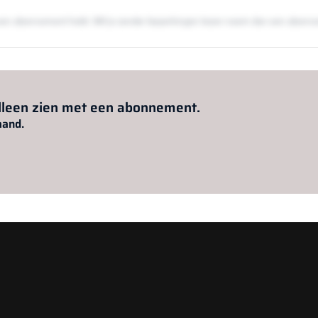
en een abonnement hebt. Wil je zonder beperkingen lezen neem dan een abon
Al abonnee?
Log hier in.
alleen zien met een abonnement.
aand.