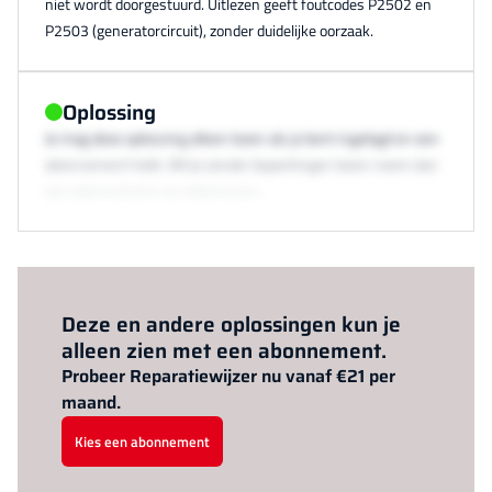
niet wordt doorgestuurd. Uitlezen geeft foutcodes P2502 en
P2503 (generatorcircuit), zonder duidelijke oorzaak.
Oplossing
Je mag deze oplossing alleen lezen als je bent ingelogd en een
abonnement hebt. Wil je zonder beperkingen lezen neem dan
een abonnement via /abonneren.
Al abonnee?
Log hier in.
Deze en andere oplossingen kun je
alleen zien met een abonnement.
Probeer Reparatiewijzer nu vanaf €21 per
maand.
Kies een abonnement