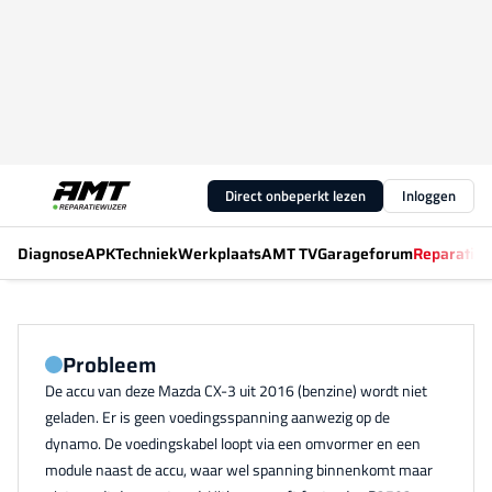
Direct onbeperkt lezen
Inloggen
Diagnose
APK
Techniek
Werkplaats
AMT TV
Garageforum
Reparatiew
Probleem
De accu van deze Mazda CX-3 uit 2016 (benzine) wordt niet
geladen. Er is geen voedingsspanning aanwezig op de
dynamo. De voedingskabel loopt via een omvormer en een
module naast de accu, waar wel spanning binnenkomt maar