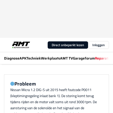
Direct onbeperkt lezen
Inloggen
Diagnose
APK
Techniek
Werkplaats
AMT TV
Garageforum
Reparatiew
Probleem
Nissan Micra 1.2 DIG-S uit 2015 heeft foutcode P0011
(kleptimingregeling inlaat bank 1). De storing komt terug
tijdens rijden en de motor valt soms uit rond 3000 tpm. De
aansturing van de solenoïde en het signaal van de