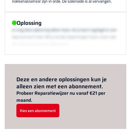
nokkenassensor zijn in orde. De solenoïde is al vervangen.
Oplossing
Je mag deze oplossing alleen lezen als je bent ingelogd en een
abonnement hebt. Wil je zonder beperkingen lezen neem dan
een abonnement via /abonneren.
Al abonnee?
Log hier in.
Deze en andere oplossingen kun je
alleen zien met een abonnement.
Probeer Reparatiewijzer nu vanaf €21 per
maand.
Kies een abonnement