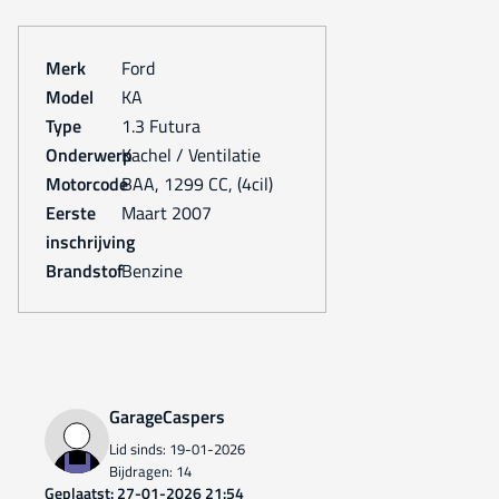
Merk
Ford
Model
KA
Type
1.3 Futura
Onderwerp
Kachel / Ventilatie
Motorcode
BAA, 1299 CC, (4cil)
Eerste
maart 2007
inschrijving
Brandstof
Benzine
GarageCaspers
Lid sinds: 19-01-2026
Bijdragen: 14
Geplaatst: 27-01-2026 21:54