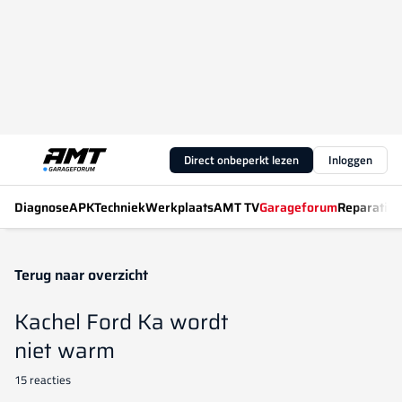
Direct onbeperkt lezen
Inloggen
Diagnose
APK
Techniek
Werkplaats
AMT TV
Garageforum
Reparatiew
Terug naar overzicht
Kachel Ford Ka wordt
niet warm
15 reacties