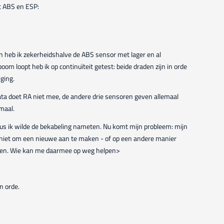
t ABS en ESP:
 heb ik zekerheidshalve de ABS sensor met lager en al
om loopt heb ik op continuïteit getest: beide draden zijn in orde
iging.
edata doet RA niet mee, de andere drie sensoren geven allemaal
maal.
 dus ik wilde de bekabeling nameten. Nu komt mijn probleem: mijn
t niet om een nieuwe aan te maken - of op een andere manier
den. Wie kan me daarmee op weg helpen>
n orde.