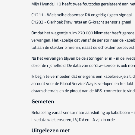
Mijn Hyundai i10 heeft twee foutcodes gerelateerd aan he
C1211 - Wielsnelheidssensor RA ongeldig / geen signaal
C1283 - Gierhoek (Yaw rate) en G-kracht sensor signaal
Omdat het wagentje ruim 270.000 kilometer heeft gereden
vervangen. Het kabeltje dat vanaf de sensor naar de kabelbo
tot aan de stekker binnenin, naast de schokdemperbevest
Na het vervangen blijven beide storingen er in - in de liv
dezelfde rijsnelheid. De data van de Yaw-sensor is ook nor
Ik begin te vermoeden dat er ergens een kabelbreukje zit,
account voor de Global Service Way is verlopen en het luk
draadschema's en de pinout van de ABS-connector te vin
Gemeten
Bekabeling vanaf sensor naar aansluiting op kabelboom - i
Livedata wielsensoren, LV, RV en LA zijn in orde
Uitgelezen met