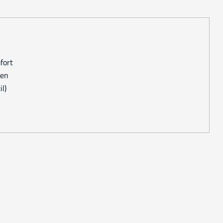
mfort
men
il)