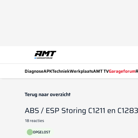
Diagnose
APK
Techniek
Werkplaats
AMT TV
Garageforum
R
Terug naar overzicht
ABS / ESP Storing C1211 en C128
18 reacties
OPGELOST