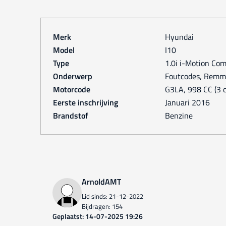
Merk
Hyundai
Model
i10
Type
1.0i i-Motion Co
Onderwerp
Foutcodes, Rem
Motorcode
G3LA, 998 CC (3 c
Eerste inschrijving
januari 2016
Brandstof
Benzine
ArnoldAMT
Lid sinds: 21-12-2022
Bijdragen: 154
Geplaatst: 14-07-2025 19:26