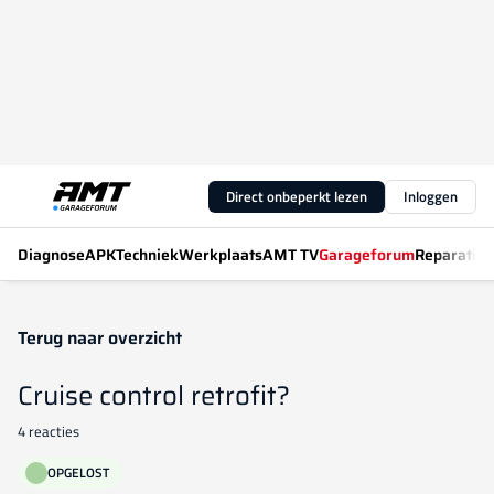
Direct onbeperkt lezen
Inloggen
Diagnose
APK
Techniek
Werkplaats
AMT TV
Garageforum
Reparatiew
Terug naar overzicht
Cruise control retrofit?
4 reacties
OPGELOST