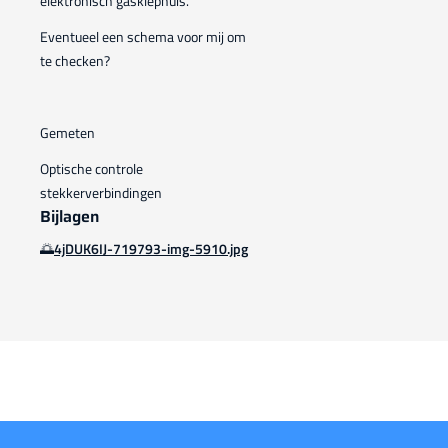
elektronisch gasklephuis.
Eventueel een schema voor mij om
te checken?
Gemeten
Optische controle
stekkerverbindingen
Bijlagen
🌅
4jDUK6IJ-719793-img-5910.jpg