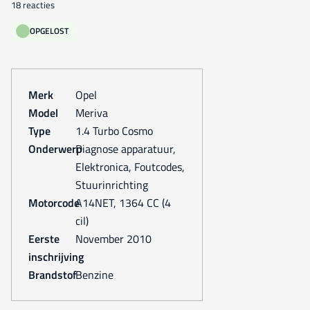
18 reacties
OPGELOST
Merk
Opel
Model
Meriva
Type
1.4 Turbo Cosmo
Onderwerp
Diagnose apparatuur,
Elektronica, Foutcodes,
Stuurinrichting
Motorcode
A14NET, 1364 CC (4
cil)
Eerste
november 2010
inschrijving
Brandstof
Benzine