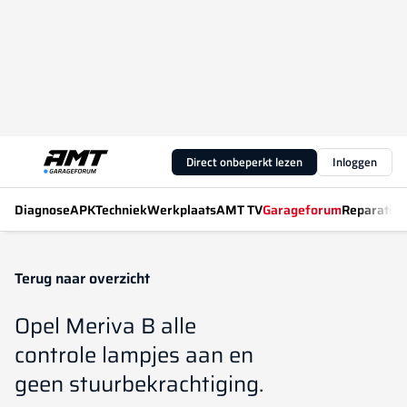
Direct onbeperkt lezen
Inloggen
Diagnose
APK
Techniek
Werkplaats
AMT TV
Garageforum
Reparatiew
Terug naar overzicht
Opel Meriva B alle
controle lampjes aan en
geen stuurbekrachtiging.