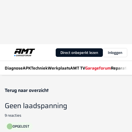
Direct onbeperkt lezen
Inloggen
Diagnose
APK
Techniek
Werkplaats
AMT TV
Garageforum
Reparatiew
Terug naar overzicht
Geen laadspanning
9 reacties
OPGELOST