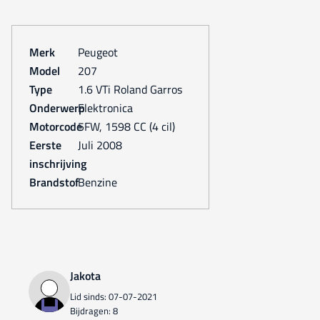
Merk
Peugeot
Model
207
Type
1.6 VTi Roland Garros
Onderwerp
Elektronica
Motorcode
5FW, 1598 CC (4 cil)
Eerste
juli 2008
inschrijving
Brandstof
Benzine
Jakota
Lid sinds: 07-07-2021
Bijdragen: 8