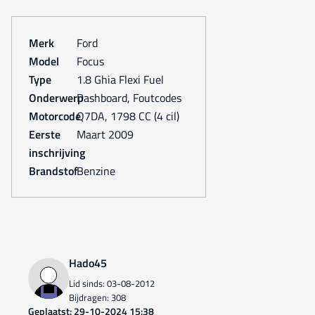
Merk
Ford
Model
Focus
Type
1.8 Ghia Flexi Fuel
Onderwerp
Dashboard, Foutcodes
Motorcode
Q7DA, 1798 CC (4 cil)
Eerste
maart 2009
inschrijving
Brandstof
Benzine
Hado45
Lid sinds: 03-08-2012
Bijdragen: 308
Geplaatst: 29-10-2024 15:38