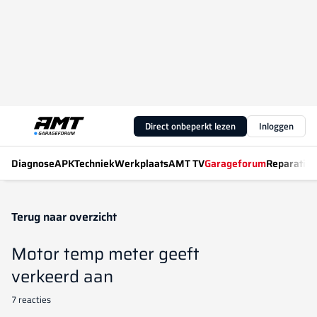
Direct onbeperkt lezen
Inloggen
Diagnose
APK
Techniek
Werkplaats
AMT TV
Garageforum
Reparatiew
Terug naar overzicht
Motor temp meter geeft
verkeerd aan
7 reacties