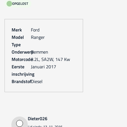
OPGELOST
Merk
Ford
Model
Ranger
Type
Onderwerp
Remmen
Motorcode
3.2L, SA2W, 147 Kw
Eerste
januari 2017
inschrijving
Brandstof
Diesel
Dieter026
Lid sinds: 13-11-2016