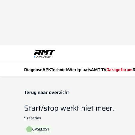
Diagnose
APK
Techniek
Werkplaats
AMT TV
Garageforum
R
Terug naar overzicht
Start/stop werkt niet meer.
5 reacties
OPGELOST