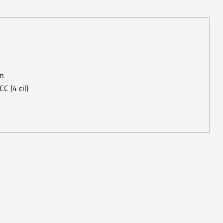
en
C (4 cil)