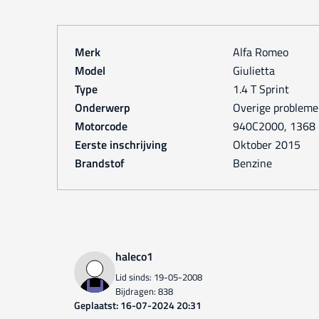
Merk
Alfa Romeo
Model
Giulietta
Type
1.4 T Sprint
Onderwerp
Overige problem
Motorcode
940C2000, 1368 C
Eerste inschrijving
oktober 2015
Brandstof
Benzine
haleco1
Lid sinds: 19-05-2008
Bijdragen: 838
Geplaatst: 16-07-2024 20:31